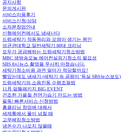
공지사항
문의게시판
서비스이용후기
서비스신청/상담
소자본창업안내
신형에어컨에서도 냄새난다
드럼세탁기 작동원리와 오염이 생기는 원인
성균관대학교 일반세탁기 80대 크리닝
모두가 궁금해하는 드럼세탁기청소방법
MBC 생방송오늘 에어컨실외기청소의 필요성
SBS 8시뉴스 촬영을 무사히 마쳤습니다.
세탁기청소비용 과연 얼마가 적당할까요?
빨았는데도 냄새가 (세탁기 속 곰팡이 '득실 SBS뉴스보도)
드럼세탁기의 소음진동 수평조절법
11月 알뜰패키지 BIG EVENT
건조한 가을철 천연가습기 만드는 방법
필독! 빠른서비스 신청방법
홈클리닝 창업에 대해서
세제통에서 물이 넘칠 때
고무배킹청소방법
냉온수가 나오지 않을때