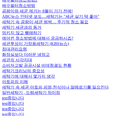
배수필터청소방법2
배수필터청소방법
곰팡이와 세균 제거는 8월이 가기 전에!
ABC뉴스 인터넷 보도…세탁기는 "세균 살기 딱 좋아"
세탁기 속 곰팡이·세균 범벅… 주기적 청소 필요
세탁기 세균과의 동거
엉키지 않고 빨래하기
에어컨 청소방법에 대해서 궁금하시죠?
세균투성이 가정용세탁기 (KBS뉴스)
침대관리요령
화장실보다 더러운 냉장고
세균의 사각지대
소비자고발 공공시설 비데청결도 현황
세탁기크리닝의 중요성
세탁기에 대해서 몇가지 생각
아토피의 이해
세탁기 속 세균 아토피,피염,천식이나 알레르기를 일으킨다
일반세탁기 , 드럼세탁기 차이점
test중입니다
test중입니다
test중입니다
test중입니다