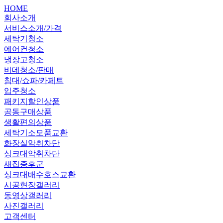
HOME
회사소개
서비스소개/가격
세탁기청소
에어컨청소
냉장고청소
비데청소/판매
침대/쇼파/카페트
입주청소
패키지할인상품
공동구매상품
생활편의상품
세탁기소모품교환
화장실악취차단
싱크대악취차단
새집증후군
싱크대배수호스교환
시공현장갤러리
동영상갤러리
사진갤러리
고객센터