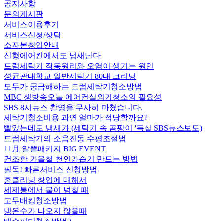
공지사항
문의게시판
서비스이용후기
서비스신청/상담
소자본창업안내
신형에어컨에서도 냄새난다
드럼세탁기 작동원리와 오염이 생기는 원인
성균관대학교 일반세탁기 80대 크리닝
모두가 궁금해하는 드럼세탁기청소방법
MBC 생방송오늘 에어컨실외기청소의 필요성
SBS 8시뉴스 촬영을 무사히 마쳤습니다.
세탁기청소비용 과연 얼마가 적당할까요?
빨았는데도 냄새가 (세탁기 속 곰팡이 '득실 SBS뉴스보도)
드럼세탁기의 소음진동 수평조절법
11月 알뜰패키지 BIG EVENT
건조한 가을철 천연가습기 만드는 방법
필독! 빠른서비스 신청방법
홈클리닝 창업에 대해서
세제통에서 물이 넘칠 때
고무배킹청소방법
냉온수가 나오지 않을때