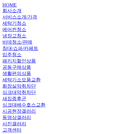
HOME
회사소개
서비스소개/가격
세탁기청소
에어컨청소
냉장고청소
비데청소/판매
침대/쇼파/카페트
입주청소
패키지할인상품
공동구매상품
생활편의상품
세탁기소모품교환
화장실악취차단
싱크대악취차단
새집증후군
싱크대배수호스교환
시공현장갤러리
동영상갤러리
사진갤러리
고객센터