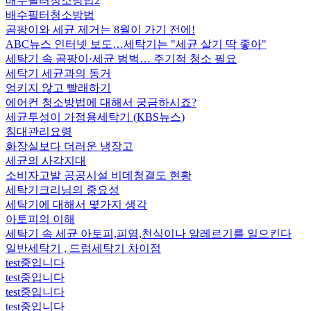
배수필터청소방법2
배수필터청소방법
곰팡이와 세균 제거는 8월이 가기 전에!
ABC뉴스 인터넷 보도…세탁기는 "세균 살기 딱 좋아"
세탁기 속 곰팡이·세균 범벅… 주기적 청소 필요
세탁기 세균과의 동거
엉키지 않고 빨래하기
에어컨 청소방법에 대해서 궁금하시죠?
세균투성이 가정용세탁기 (KBS뉴스)
침대관리요령
화장실보다 더러운 냉장고
세균의 사각지대
소비자고발 공공시설 비데청결도 현황
세탁기크리닝의 중요성
세탁기에 대해서 몇가지 생각
아토피의 이해
세탁기 속 세균 아토피,피염,천식이나 알레르기를 일으킨다
일반세탁기 , 드럼세탁기 차이점
test중입니다
test중입니다
test중입니다
test중입니다