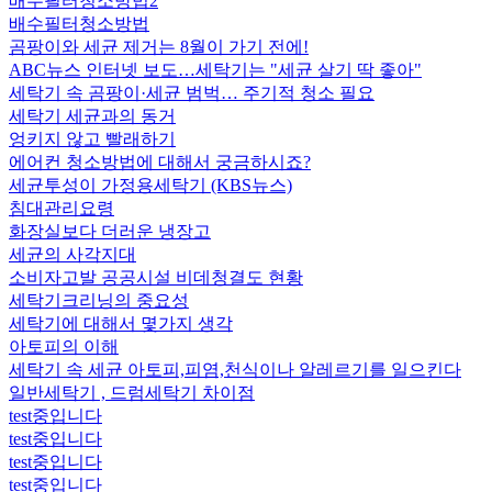
배수필터청소방법2
배수필터청소방법
곰팡이와 세균 제거는 8월이 가기 전에!
ABC뉴스 인터넷 보도…세탁기는 "세균 살기 딱 좋아"
세탁기 속 곰팡이·세균 범벅… 주기적 청소 필요
세탁기 세균과의 동거
엉키지 않고 빨래하기
에어컨 청소방법에 대해서 궁금하시죠?
세균투성이 가정용세탁기 (KBS뉴스)
침대관리요령
화장실보다 더러운 냉장고
세균의 사각지대
소비자고발 공공시설 비데청결도 현황
세탁기크리닝의 중요성
세탁기에 대해서 몇가지 생각
아토피의 이해
세탁기 속 세균 아토피,피염,천식이나 알레르기를 일으킨다
일반세탁기 , 드럼세탁기 차이점
test중입니다
test중입니다
test중입니다
test중입니다