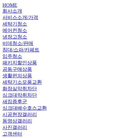
HOME
회사소개
서비스소개/가격
세탁기청소
에어컨청소
냉장고청소
비데청소/판매
침대/쇼파/카페트
입주청소
패키지할인상품
공동구매상품
생활편의상품
세탁기소모품교환
화장실악취차단
싱크대악취차단
새집증후군
싱크대배수호스교환
시공현장갤러리
동영상갤러리
사진갤러리
고객센터