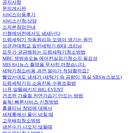
공지사항
문의게시판
서비스이용후기
서비스신청/상담
소자본창업안내
신형에어컨에서도 냄새난다
드럼세탁기 작동원리와 오염이 생기는 원인
성균관대학교 일반세탁기 80대 크리닝
모두가 궁금해하는 드럼세탁기청소방법
MBC 생방송오늘 에어컨실외기청소의 필요성
SBS 8시뉴스 촬영을 무사히 마쳤습니다.
세탁기청소비용 과연 얼마가 적당할까요?
빨았는데도 냄새가 (세탁기 속 곰팡이 '득실 SBS뉴스보도)
드럼세탁기의 소음진동 수평조절법
11月 알뜰패키지 BIG EVENT
건조한 가을철 천연가습기 만드는 방법
필독! 빠른서비스 신청방법
홈클리닝 창업에 대해서
세제통에서 물이 넘칠 때
고무배킹청소방법
냉온수가 나오지 않을때