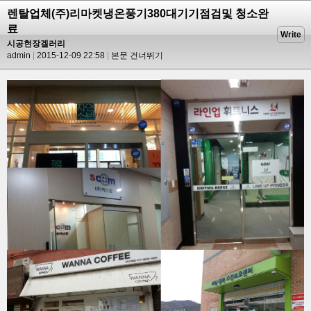
렌탈업체(주)리마켓냉온풍기380대기기점검및 청소완
료
Write
시공현장겔러리
admin
2015-12-09 22:58
본문 건너뛰기