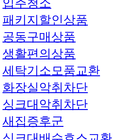
입주청소
패키지할인상품
공동구매상품
생활편의상품
세탁기소모품교환
화장실악취차단
싱크대악취차단
새집증후군
싱크대배수호스교환