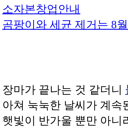
소자본창업안내
곰팡이와 세균 제거는 8월
장마가 끝나는 것 같더니
아쳐 눅눅한 날씨가 계속된
햇빛이 반가울 뿐만 아니