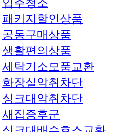
입주청소
패키지할인상품
공동구매상품
생활편의상품
세탁기소모품교환
화장실악취차단
싱크대악취차단
새집증후군
싱크대배수호스교환