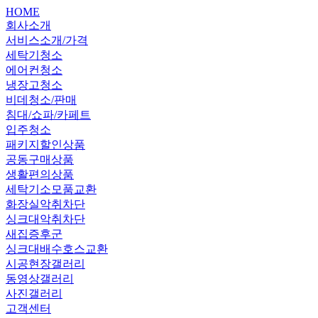
HOME
회사소개
서비스소개/가격
세탁기청소
에어컨청소
냉장고청소
비데청소/판매
침대/쇼파/카페트
입주청소
패키지할인상품
공동구매상품
생활편의상품
세탁기소모품교환
화장실악취차단
싱크대악취차단
새집증후군
싱크대배수호스교환
시공현장갤러리
동영상갤러리
사진갤러리
고객센터