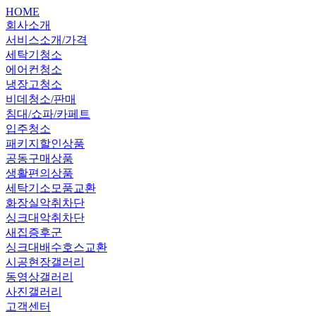
HOME
회사소개
서비스소개/가격
세탁기청소
에어컨청소
냉장고청소
비데청소/판매
침대/쇼파/카페트
입주청소
패키지할인상품
공동구매상품
생활편의상품
세탁기소모품교환
화장실악취차단
싱크대악취차단
새집증후군
싱크대배수호스교환
시공현장갤러리
동영상갤러리
사진갤러리
고객센터