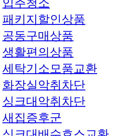
입주청소
패키지할인상품
공동구매상품
생활편의상품
세탁기소모품교환
화장실악취차단
싱크대악취차단
새집증후군
싱크대배수호스교환