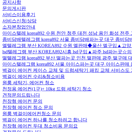
공지사항
문의게시판
서비스이용후기
서비스신청/상담
소자본창업안내
아이스텔레 korea892 수원 천안 청주 대전 성남 용인 화성 전
좀비담배텔레그램 korea892 서울 좀비담배파는곳 대구 좀비
엘텔레그램 부산 KOREA892 수원 엘판매◆울산 엘구입▲고
lsd텔레그램 부산 KOREA892시흥 lsd구입▲파주 lsd파는곳☆의
떨텔레그램 korea892 부산 떨파는곳 인천 떨판매 광주 떨구매 
아이스텔레그램 korea892 서울 아이스파는곳 대구 아이스판매
벽걸이 에어컨 케이스 교체 및 드럼세탁기 패킹 교체 서비스도
벽걸이 에어컨 수리&청소비용
원룸 세탁기, 에어컨 청소
천정용 에어컨(1구)+ 10kg 드럼 세탁기 청소
견적문의드립니다
천장형 에어컨 문의
천장형 에어컨 청소 문의
원룸 벽걸이에어컨청소 문의
벽걸이 에어컨 하나를 청소하려고 합니다
천장형 에어컨 두대 청소비용 문의요