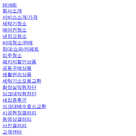
HOME
회사소개
서비스소개/가격
세탁기청소
에어컨청소
냉장고청소
비데청소/판매
침대/쇼파/카페트
입주청소
패키지할인상품
공동구매상품
생활편의상품
세탁기소모품교환
화장실악취차단
싱크대악취차단
새집증후군
싱크대배수호스교환
시공현장갤러리
동영상갤러리
사진갤러리
고객센터